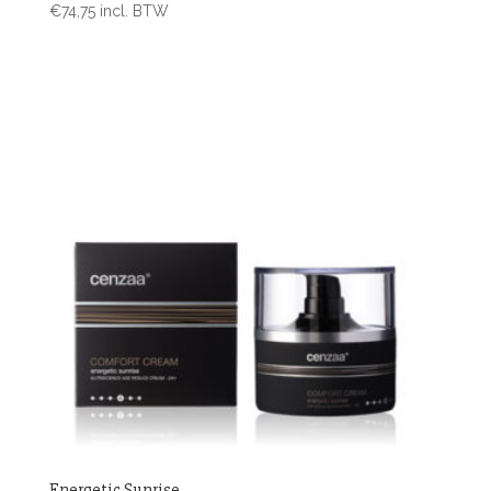
€
74,75
incl. BTW
Energetic Sunrise