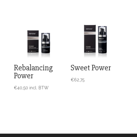
Rebalancing
Sweet Power
Power
€
62,75
€
40,50
incl. BTW