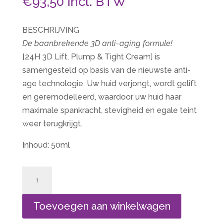
€
93,50
incl. BTW
BESCHRIJVING
De baanbrekende 3D anti-aging formule!
[24H 3D Lift, Plump & Tight Cream] is
samengesteld op basis van de nieuwste anti-
age technologie. Uw huid verjongt, wordt gelift
en geremodelleerd, waardoor uw huid haar
maximale spankracht, stevigheid en egale teint
weer terugkrijgt.
Inhoud: 50ml
Derma
Sculpture
aantal
Toevoegen aan winkelwagen