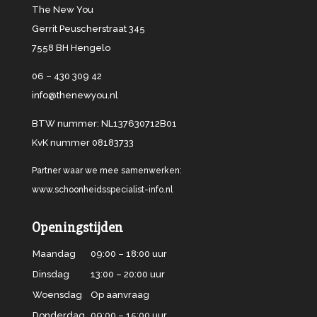
The New You
Gerrit Peuscherstraat 345
7558 BH Hengelo
06 – 430 309 42
info@thenewyou.nl
BTW nummer: NL137630712B01
KvK nummer 08183733
Partner waar we mee samenwerken:
www.schoonheidsspecialist-info.nl
Openingstijden
Maandag
09:00 – 18:00 uur
Dinsdag
13:00 – 20:00 uur
Woensdag
Op aanvraag
Donderdag
09:00 – 15:00 uur