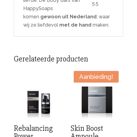
liefde. De Body Bars van
HappySoaps
komen
gewoon uit Nederland
, waar
wij ze liefdevol
met de hand
maken.
Gerelateerde producten
Aanbieding!
Rebalancing
Skin Boost
Power
Ampoule