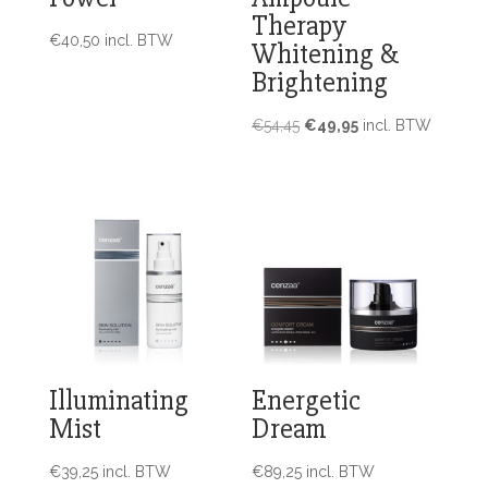
Therapy
€
40,50
incl. BTW
Whitening &
Brightening
Oorspronkelijke
Huidige
€
54,45
€
49,95
incl. BTW
prijs
prijs
was:
is:
€54,45.
€49,95.
Illuminating
Energetic
Mist
Dream
€
39,25
incl. BTW
€
89,25
incl. BTW